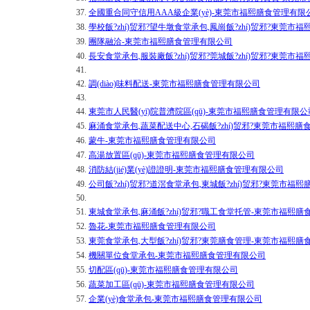
37.
全國重合同守信用AAA級企業(yè)-東莞市福熙膳食管理有限
38.
學校飯?zhí)贸邪?望牛墩食堂承包,鳳崗飯?zhí)贸邪?東莞
39.
團隊融洽-東莞市福熙膳食管理有限公司
40.
長安食堂承包,服裝廠飯?zhí)贸邪?莞城飯?zhí)贸邪?東莞
41.
42.
調(diào)味料配送-東莞市福熙膳食管理有限公司
43.
44.
東莞市人民醫(yī)院普濟院區(qū)-東莞市福熙膳食管理有限公
45.
麻涌食堂承包,蔬菜配送中心,石碣飯?zhí)贸邪?東莞市福熙
46.
蒙牛-東莞市福熙膳食管理有限公司
47.
高湯放置區(qū)-東莞市福熙膳食管理有限公司
48.
消防結(jié)業(yè)證證明-東莞市福熙膳食管理有限公司
49.
公司飯?zhí)贸邪?道滘食堂承包,東城飯?zhí)贸邪?東莞市福
50.
51.
東城食堂承包,麻涌飯?zhí)贸邪?職工食堂托管-東莞市福熙
52.
魯花-東莞市福熙膳食管理有限公司
53.
東莞食堂承包,大型飯?zhí)贸邪?東莞膳食管理-東莞市福熙
54.
機關單位食堂承包-東莞市福熙膳食管理有限公司
55.
切配區(qū)-東莞市福熙膳食管理有限公司
56.
蔬菜加工區(qū)-東莞市福熙膳食管理有限公司
57.
企業(yè)食堂承包-東莞市福熙膳食管理有限公司