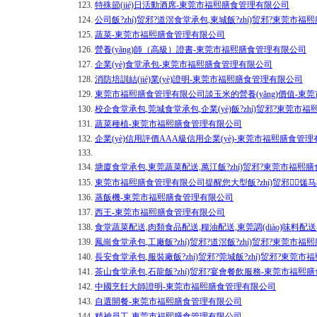
123.
特殊節(jié)日活動酒席-東莞市福熙膳食管理有限公司
124.
公司飯?zhí)贸邪?道滘食堂承包,東城飯?zhí)贸邪?東莞市
125.
蔬菜-東莞市福熙膳食管理有限公司
126.
營養(yǎng)師（高級）證書-東莞市福熙膳食管理有限公司
127.
企業(yè)食堂承包-東莞市福熙膳食管理有限公司
128.
消防培訓結(jié)業(yè)證明-東莞市福熙膳食管理有限公司
129.
東莞市福熙膳食管理有限公司談玉米的營養(yǎng)價值-東
130.
校企食堂承包,莞城食堂承包,企業(yè)飯?zhí)贸邪?東莞
131.
蔬菜種植-東莞市福熙膳食管理有限公司
132.
企業(yè)信用評價AAA級信用企業(yè)-東莞市福熙膳食管
133.
134.
塘廈食堂承包,東莞蔬菜配送,萬江飯?zhí)贸邪?東莞市福熙
135.
東莞市福熙膳食管理有限公司提醒您大型飯?zhí)贸邪⒁
136.
蒸飯機-東莞市福熙膳食管理有限公司
137.
西王-東莞市福熙膳食管理有限公司
138.
食堂蔬菜配送,肉類食品配送,糧油配送,東莞調(diào)味料
139.
鳳崗食堂承包,工廠飯?zhí)贸邪?道滘飯?zhí)贸邪?東莞市
140.
長安食堂承包,服裝廠飯?zhí)贸邪?莞城飯?zhí)贸邪?東莞
141.
茶山食堂承包,石龍飯?zhí)贸邪?宴會餐飲服務-東莞市福熙
142.
中國烹飪大師證明-東莞市福熙膳食管理有限公司
143.
自選開餐-東莞市福熙膳食管理有限公司
144.
精神員工-東莞市福熙膳食管理有限公司