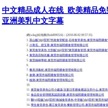
中文精品成人在线_欧美精品免
亚洲美乳中文字幕
網(wǎng)站地圖(Build090324)：(2018-08-02 09:57:35)
1.
茶山飯?zhí)贸邪?市政食堂配送,石排食堂承包-東莞市福熙膳
2.
小青瓜、碧玉青-東莞市福熙膳食管理有限公司
3.
東莞食堂承包,大型飯?zhí)贸邪?東莞膳食管理-東莞市福熙膳
4.
東莞高芬制衣廠-東莞市福熙膳食管理有限公司
5.
東莞翰林學校-東莞市福熙膳食管理有限公司
6.
7.
餐具消毒柜-東莞市福熙膳食管理有限公司
8.
倉庫-東莞市福熙膳食管理有限公司
9.
檢測-東莞市福熙膳食管理有限公司
10.
11.
東莞食堂承包公司小建議,兒童日常膳食應該注意什么-東莞
12.
食品安全管理體系認證證書-東莞市福熙膳食管理有限公司
13.
醫(yī)院飯?zhí)贸邪?南城食堂承包,中堂飯?zhí)贸邪?東
14.
學生食堂承包,萬江食堂承包,餐飲管理公司-東莞市福熙膳食