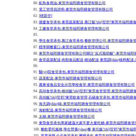
80.
鴕鳥食用油-東莞市福熙膳食管理有限公司
81.
電工管理員證明-東莞市福熙膳食管理有限公司
82.
[標題空]
83.
塘廈食堂承包,東莞蔬菜配送,萬江飯?zhí)贸邪?東莞市福熙
84.
工廠食堂承包-東莞市福熙膳食管理有限公司
85.
86.
學生食堂承包,萬江食堂承包,餐飲管理公司-東莞市福熙膳食
87.
標準開餐窗口-東莞市福熙膳食管理有限公司
88.
東莞市福熙膳食管理有限公司關注“反式脂肪酸”-東莞市福熙
89.
食堂蔬菜配送,肉類食品配送,糧油配送,東莞調(diào)味料配
90.
91.
醫(yī)院食堂承包-東莞市福熙膳食管理有限公司
92.
蔬菜配送-東莞市福熙膳食管理有限公司
93.
廣東省食品安全示范學校食堂-東莞市福熙膳食管理有限公司
94.
高埗食堂承包,橋頭飯?zhí)贸邪?東莞食堂管理-東莞市福熙
95.
高埗飯?zhí)贸邪?東莞飲食管理,石碣食堂承包-東莞市福熙
96.
海天調(diào)味-東莞市福熙膳食管理有限公司
97.
海鮮配送-東莞市福熙膳食管理有限公司
98.
太糧-東莞市福熙膳食管理有限公司
99.
東莞食堂承包專家建議大家不要大量吃糖-東莞市福熙膳食管
100.
餐飲委托服務,學生營養(yǎng)餐,東坑飯?zhí)贸邪?東莞
101.
宴席承辦,企石食堂承包,團膳承包-東莞市福熙膳食管理有限