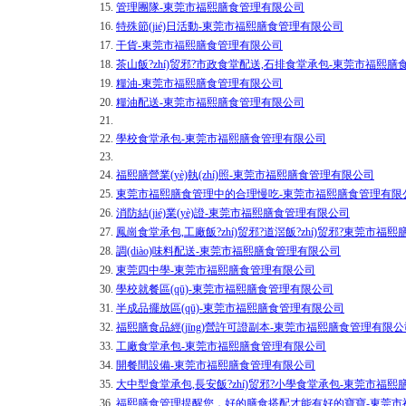
15.
管理團隊-東莞市福熙膳食管理有限公司
16.
特殊節(jié)日活動-東莞市福熙膳食管理有限公司
17.
干貨-東莞市福熙膳食管理有限公司
18.
茶山飯?zhí)贸邪?市政食堂配送,石排食堂承包-東莞市福熙
19.
糧油-東莞市福熙膳食管理有限公司
20.
糧油配送-東莞市福熙膳食管理有限公司
21.
22.
學校食堂承包-東莞市福熙膳食管理有限公司
23.
24.
福熙膳營業(yè)執(zhí)照-東莞市福熙膳食管理有限公司
25.
東莞市福熙膳食管理中的合理慢吃-東莞市福熙膳食管理有限
26.
消防結(jié)業(yè)證-東莞市福熙膳食管理有限公司
27.
鳳崗食堂承包,工廠飯?zhí)贸邪?道滘飯?zhí)贸邪?東莞市福
28.
調(diào)味料配送-東莞市福熙膳食管理有限公司
29.
東莞四中學-東莞市福熙膳食管理有限公司
30.
學校就餐區(qū)-東莞市福熙膳食管理有限公司
31.
半成品擺放區(qū)-東莞市福熙膳食管理有限公司
32.
福熙膳食品經(jīng)營許可證副本-東莞市福熙膳食管理有限公
33.
工廠食堂承包-東莞市福熙膳食管理有限公司
34.
開餐間設備-東莞市福熙膳食管理有限公司
35.
大中型食堂承包,長安飯?zhí)贸邪?小學食堂承包-東莞市福
36.
福熙膳食管理提醒您，好的膳食搭配才能有好的寶寶-東莞市