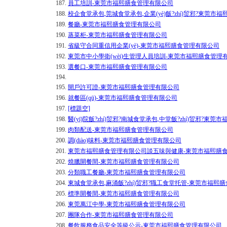
187.
員工培訓-東莞市福熙膳食管理有限公司
188.
校企食堂承包,莞城食堂承包,企業(yè)飯?zhí)贸邪?東莞
189.
餐廳-東莞市福熙膳食管理有限公司
190.
蒸菜柜-東莞市福熙膳食管理有限公司
191.
省級守合同重信用企業(yè)-東莞市福熙膳食管理有限公司
192.
東莞市中小學衛(wèi)生管理人員培訓-東莞市福熙膳食管理
193.
選餐口-東莞市福熙膳食管理有限公司
194.
195.
開戶許可證-東莞市福熙膳食管理有限公司
196.
就餐區(qū)-東莞市福熙膳食管理有限公司
197.
[標題空]
198.
醫(yī)院飯?zhí)贸邪?南城食堂承包,中堂飯?zhí)贸邪?東
199.
肉類配送-東莞市福熙膳食管理有限公司
200.
調(diào)味料-東莞市福熙膳食管理有限公司
201.
東莞市福熙膳食管理有限公司談五味與健康-東莞市福熙膳
202.
燒臘開餐間-東莞市福熙膳食管理有限公司
203.
分類職工餐廳-東莞市福熙膳食管理有限公司
204.
東城食堂承包,麻涌飯?zhí)贸邪?職工食堂托管-東莞市福熙
205.
標準開餐間-東莞市福熙膳食管理有限公司
206.
東莞萬江中學-東莞市福熙膳食管理有限公司
207.
團隊合作-東莞市福熙膳食管理有限公司
208.
餐飲服務食品安全等級公示-東莞市福熙膳食管理有限公司