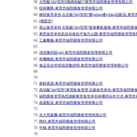
58.
大型飯?zhí)贸邪喝绱俗龇?東莞市福熙膳食管理有限公司
59.
技術團隊-東莞市福熙膳食管理有限公司
60.
橋頭食堂承包,企石飯?zhí)贸邪?農(nóng)產(chǎn)品配送
61.
[標題空]
62.
茶山食堂承包,石龍飯?zhí)贸邪?宴會餐飲服務-東莞市福熙
63.
東莞食堂承包告訴你食欲不振怎么辦-東莞市福熙膳食管理有
64.
工廠餐廳-東莞市福熙膳食管理有限公司
65.
66.
清洗陳列區(qū)-東莞市福熙膳食管理有限公司
67.
有機種植-東莞市福熙膳食管理有限公司
68.
食品安全管理員證書證明-東莞市福熙膳食管理有限公司
69.
70.
71.
新鮮菜源-東莞市福熙膳食管理有限公司
72.
高埗飯?zhí)贸邪?東莞飲食管理,石碣食堂承包-東莞市福熙
73.
福熙膳食管理為您講解東莞食堂承包有哪些合作方式-東莞市
74.
蔬菜配送-東莞市福熙膳食管理有限公司
75.
76.
北大荒集團-東莞市福熙膳食管理有限公司
77.
牌坊-東莞市福熙膳食管理有限公司
78.
中糧-東莞市福熙膳食管理有限公司
79.