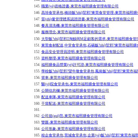
145.
職業(yè)資格證書-東莞市福熙膳食管理有限公司
146.
高埗食堂承包,橋頭飯?zhí)贸邪?東莞食堂管理-東莞市福熙
147.
質(zhì)量管理體系認證證書-東莞市福熙膳食管理有限公司
148.
餐具清洗機-東莞市福熙膳食管理有限公司
149.
服務理念-東莞市福熙膳食管理有限公司
150.
大型飯?zhí)贸邪淘鯓訚M足顧客的需求-東莞市福熙膳食
151.
東莞食材配送,中堂食堂承包,石碣飯?zhí)贸邪?東莞市福熙
152.
食品安全管理員證明-東莞市福熙膳食管理有限公司
153.
資料整理-東莞市福熙膳食管理有限公司
154.
福熙膳食品營業(yè)許可證-東莞市福熙膳食管理有限公司
155.
學校飯?zhí)贸邪?望牛墩食堂承包,鳳崗飯?zhí)贸邪?東莞
156.
貨車-東莞市福熙膳食管理有限公司
157.
醫(yī)院食堂承包-東莞市福熙膳食管理有限公司
158.
公開信息欄-東莞市福熙膳食管理有限公司
159.
配送車隊-東莞市福熙膳食管理有限公司
160.
干貨配送-東莞市福熙膳食管理有限公司
161.
162.
公司規(guī)范-東莞市福熙膳食管理有限公司
163.
雙匯-東莞市福熙膳食管理有限公司
164.
公司形象-東莞市福熙膳食管理有限公司
165.
校企食堂承包,莞城食堂承包,企業(yè)飯?zhí)贸邪?東莞