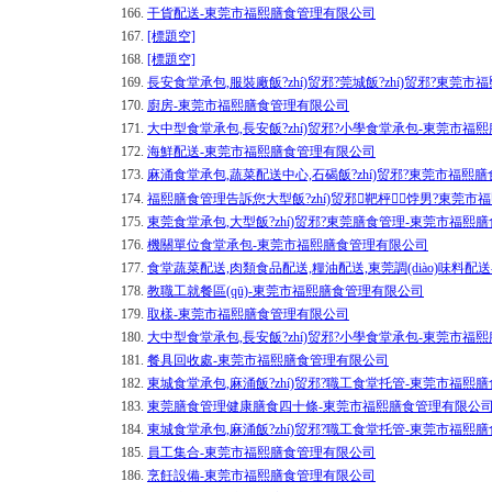
166.
干貨配送-東莞市福熙膳食管理有限公司
167.
[標題空]
168.
[標題空]
169.
長安食堂承包,服裝廠飯?zhí)贸邪?莞城飯?zhí)贸邪?東莞
170.
廚房-東莞市福熙膳食管理有限公司
171.
大中型食堂承包,長安飯?zhí)贸邪?小學食堂承包-東莞市福
172.
海鮮配送-東莞市福熙膳食管理有限公司
173.
麻涌食堂承包,蔬菜配送中心,石碣飯?zhí)贸邪?東莞市福熙
174.
福熙膳食管理告訴您大型飯?zhí)贸邪靶枰⒁饽男?東莞
175.
東莞食堂承包,大型飯?zhí)贸邪?東莞膳食管理-東莞市福熙
176.
機關單位食堂承包-東莞市福熙膳食管理有限公司
177.
食堂蔬菜配送,肉類食品配送,糧油配送,東莞調(diào)味料
178.
教職工就餐區(qū)-東莞市福熙膳食管理有限公司
179.
取樣-東莞市福熙膳食管理有限公司
180.
大中型食堂承包,長安飯?zhí)贸邪?小學食堂承包-東莞市福
181.
餐具回收處-東莞市福熙膳食管理有限公司
182.
東城食堂承包,麻涌飯?zhí)贸邪?職工食堂托管-東莞市福熙
183.
東莞膳食管理健康膳食四十條-東莞市福熙膳食管理有限公
184.
東城食堂承包,麻涌飯?zhí)贸邪?職工食堂托管-東莞市福熙
185.
員工集合-東莞市福熙膳食管理有限公司
186.
烹飪設備-東莞市福熙膳食管理有限公司