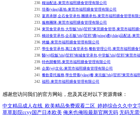
230.
糧油配送-東莞市福熙膳食管理有限公司
231.
培養(yǎng)基地-東莞市福熙膳食管理有限公司
232.
宴席承辦,企石食堂承包,團膳承包-東莞市福熙膳食管理有限
233.
服務團隊-東莞市福熙膳食管理有限公司
234.
東莞食堂承包,大型飯?zhí)贸邪?東莞膳食管理-東莞市福熙
235.
橋頭食堂承包,企石飯?zhí)贸邪?農(nóng)產(chǎn)品配
236.
烤爐-東莞市福熙膳食管理有限公司
237.
學生食堂承包,萬江食堂承包,餐飲管理公司-東莞市福熙膳
238.
醫(yī)院飯?zhí)贸邪?南城食堂承包,中堂飯?zhí)贸邪?東
239.
特色開餐間-東莞市福熙膳食管理有限公司
240.
企業(yè)文化-東莞市福熙膳食管理有限公司
241.
餐飲委托服務,學生營養(yǎng)餐,東坑飯?zhí)贸邪?東莞
242.
福熙-東莞市福熙膳食管理有限公司
感谢您访问我们的官方网站，您及其还对以下资源青睐：
中文精品成人在线_欧美精品免费观看二区_婷婷综合久久中文
草草影院ccyy国产日本欧美
俺来也俺啦最新官网无码
无码无需